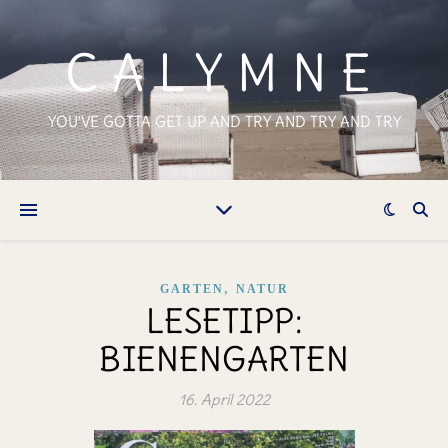
CALYMNE
YOU'VE GOTTA GET UP AND TRY AND TRY AND TRY
,
GARTEN
NATUR
LESETIPP:
BIENENGARTEN
16. April 2022