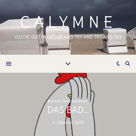
CALYMNE
YOU'VE GOTTA GET UP AND TRY AND TRY AND TRY
BAUEN
,
INNENAUSBAU
DAS BAD…
1. Oktober 2018