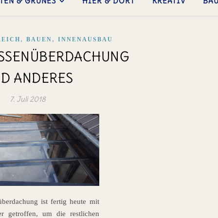
TEN & GRÜNES
HIER & DORT
KREATIV
BA
,
,
EICH
BAUEN
INNENAUSBAU
SSENÜBERDACHUNG
D ANDERES
7. Juli 2018
überdachung ist fertig heute mit
r getroffen, um die restlichen