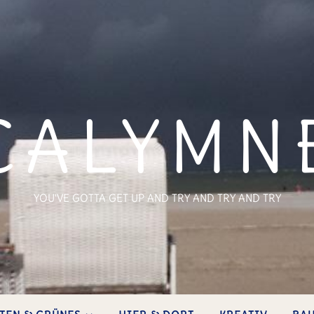
CALYMN
YOU'VE GOTTA GET UP AND TRY AND TRY AND TRY