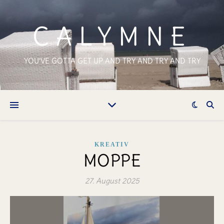
CALYMNE
YOU'VE GOTTA GET UP AND TRY AND TRY AND TRY
KREATIV
MOPPE
27. August 2025