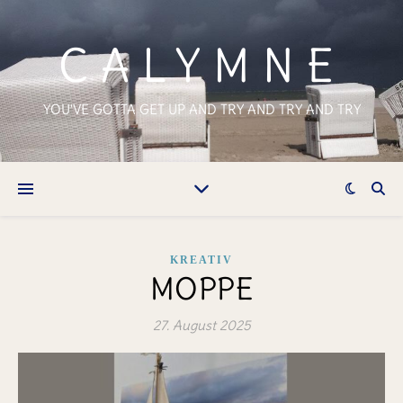
CALYMNE
YOU'VE GOTTA GET UP AND TRY AND TRY AND TRY
KREATIV
MOPPE
27. August 2025