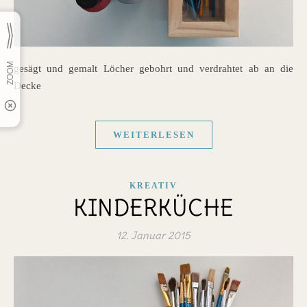
gesägt und gemalt Löcher gebohrt und verdrahtet ab an die
Decke
WEITERLESEN
KREATIV
KINDERKÜCHE
12. Januar 2015