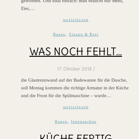
geworden. Und total einfach: man braucht nur Mehl,
Eier,…
weiterlesen
,
Bauen
Einzug & Rest
WAS NOCH FEHLT…
17. Oktober 2018
/
die Glastrennwand auf der Badewanne für die Dusche,
soll Montag kommen die richtige Armatur in der Küche
und die Front für die Spülmaschine – wurde…
weiterlesen
,
Bauen
Innenausbau
KÜCHE FERTIG