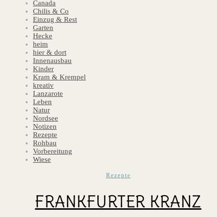
Canada
Chilis & Co
Einzug & Rest
Garten
Hecke
heim
hier & dort
Innenausbau
Kinder
Kram & Krempel
kreativ
Lanzarote
Leben
Natur
Nordsee
Notizen
Rezepte
Rohbau
Vorbereitung
Wiese
Rezepte
FRANKFURTER KRANZ