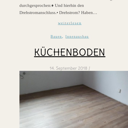
durchgesprochen:♦ Und hierhin den
Drehstromanschluss.• Drehstrom? Haben…
weiterlesen
,
Bauen
Innenausbau
KÜCHENBODEN
14. September 2018
/