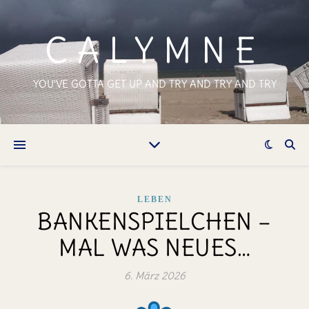
CALYMNE
YOU'VE GOTTA GET UP AND TRY AND TRY AND TRY
LEBEN
BANKENSPIELCHEN –
MAL WAS NEUES…
6. März 2026