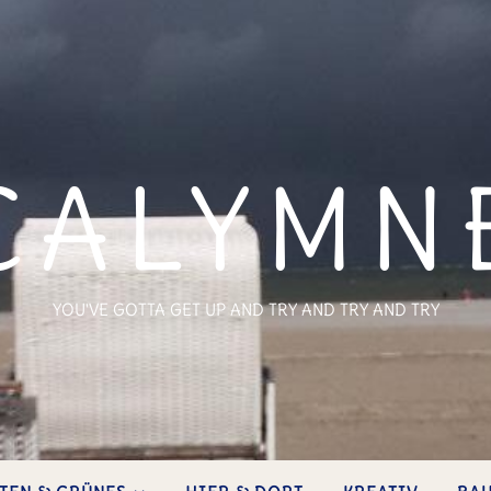
CALYMN
YOU'VE GOTTA GET UP AND TRY AND TRY AND TRY