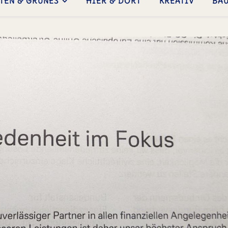
TEN & GRÜNES
HIER & DORT
KREATIV
BA