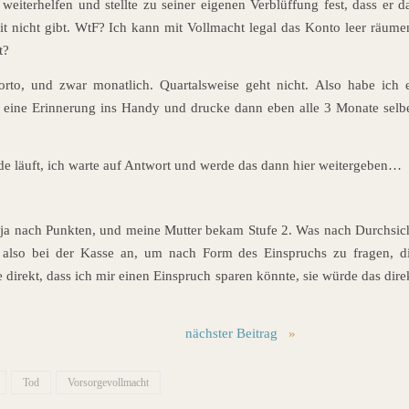
eiterhelfen und stellte zu seiner eigenen Verblüffung fest, dass er d
it nicht gibt. WtF? Ich kann mit Vollmacht legal das Konto leer räume
t?
Porto, und zwar monatlich. Quartalsweise geht nicht. Also habe ich 
r eine Erinnerung ins Handy und drucke dann eben alle 3 Monate selb
de läuft, ich warte auf Antwort und werde das dann hier weitergeben…
gt ja nach Punkten, und meine Mutter bekam Stufe 2. Was nach Durchsic
ef also bei der Kasse an, um nach Form des Einspruchs zu fragen, d
 direkt, dass ich mir einen Einspruch sparen könnte, sie würde das dire
nächster Beitrag
»
Tod
Vorsorgevollmacht