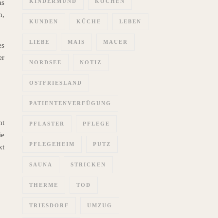
KINDERMUND
KOCHEN
as
n,
KUNDEN
KÜCHE
LEBEN
LIEBE
MAIS
MAUER
es
er
NORDSEE
NOTIZ
OSTFRIESLAND
PATIENTENVERFÜGUNG
ht
PFLASTER
PFLEGE
ie
PFLEGEHEIM
PUTZ
kt
SAUNA
STRICKEN
THERME
TOD
TRIESDORF
UMZUG