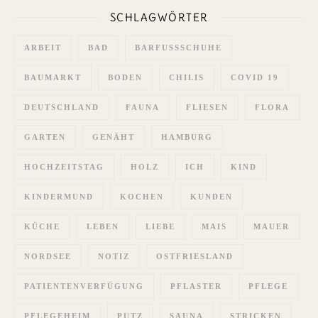
SCHLAGWÖRTER
ARBEIT
BAD
BARFUSSSCHUHE
BAUMARKT
BODEN
CHILIS
COVID 19
DEUTSCHLAND
FAUNA
FLIESEN
FLORA
GARTEN
GENÄHT
HAMBURG
HOCHZEITSTAG
HOLZ
ICH
KIND
KINDERMUND
KOCHEN
KUNDEN
KÜCHE
LEBEN
LIEBE
MAIS
MAUER
NORDSEE
NOTIZ
OSTFRIESLAND
PATIENTENVERFÜGUNG
PFLASTER
PFLEGE
PFLEGEHEIM
PUTZ
SAUNA
STRICKEN