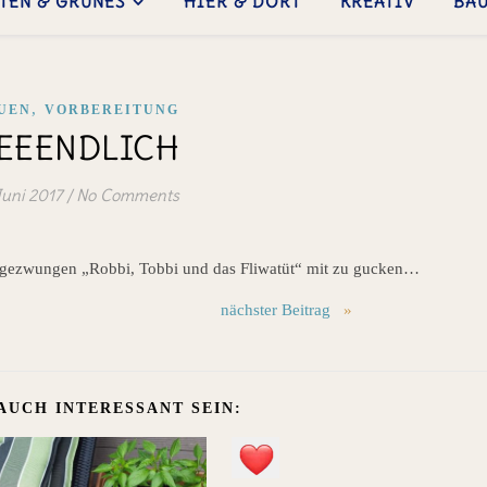
TEN & GRÜNES
HIER & DORT
KREATIV
BA
,
UEN
VORBEREITUNG
EEENDLICH
Juni 2017
/
No Comments
d gezwungen „Robbi, Tobbi und das Fliwatüt“ mit zu gucken…
nächster Beitrag
»
AUCH INTERESSANT SEIN: