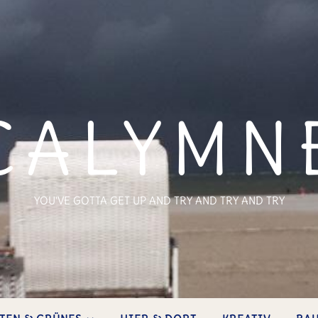
CALYMN
YOU'VE GOTTA GET UP AND TRY AND TRY AND TRY