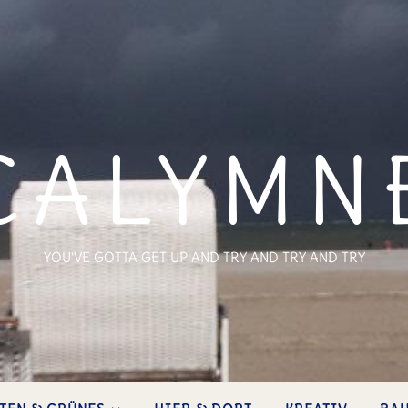
CALYMN
YOU'VE GOTTA GET UP AND TRY AND TRY AND TRY