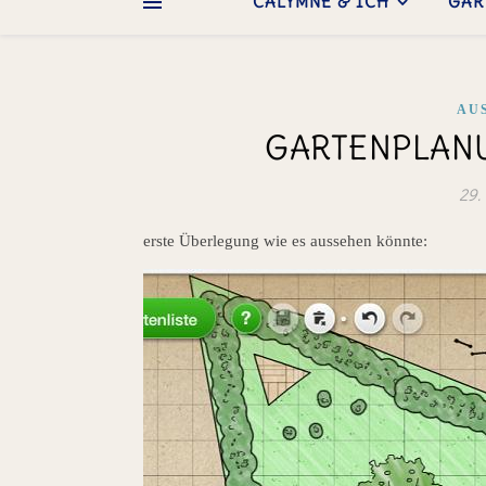
CALYMNE & ICH
GAR
AU
GARTENPLANU
29.
erste Überlegung wie es aussehen könnte: