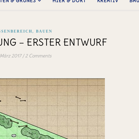
TEN & GRÜNES
HIER & DORT
KREATIV
BA
,
SSENBEREICH
BAUEN
NG – ERSTER ENTWURF
 März 2017
/
2 Comments