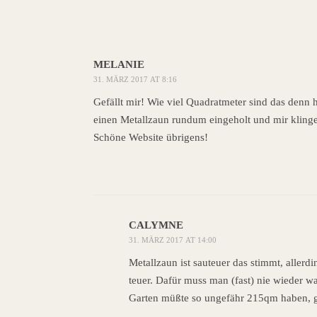
MELANIE
31. MÄRZ 2017 AT 8:16
Gefällt mir! Wie viel Quadratmeter sind das den
einen Metallzaun rundum eingeholt und mir kling
Schöne Website übrigens!
CALYMNE
31. MÄRZ 2017 AT 14:00
Metallzaun ist sauteuer das stimmt, allerd
teuer. Dafür muss man (fast) nie wieder w
Garten müßte so ungefähr 215qm haben, 