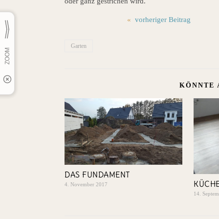
oder ganz gestrichen wird.
«
vorheriger Beitrag
Garten
KÖNNTE 
DAS FUNDAMENT
KÜCH
4. November 2017
14. Septe