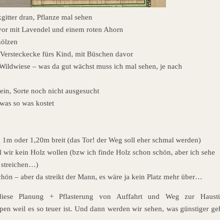
kgitter dran, Pflanze mal sehen
t vor mit Lavendel und einem roten Ahorn
hölzen
s Versteckecke fürs Kind, mit Büschen davor
 Wildwiese – was da gut wächst muss ich mal sehen, je nach
in, Sorte noch nicht ausgesucht
 was so was kostet
h 1m oder 1,20m breit (das Tor! der Weg soll eher schmal werden)
l wir kein Holz wollen (bzw ich finde Holz schon schön, aber ich sehe
u streichen…)
chön – aber da streikt der Mann, es wäre ja kein Platz mehr über…
 diese Planung + Pflasterung von Auffahrt und Weg zur Haust
n weil es so teuer ist. Und dann werden wir sehen, was günstiger ge