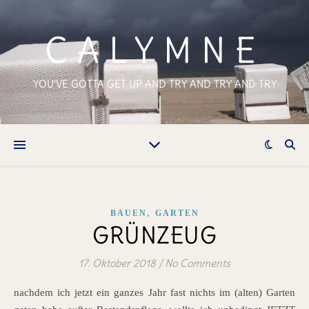
CALYMNE
YOU'VE GOTTA GET UP AND TRY AND TRY AND TRY
,
BAUEN
GARTEN
GRÜNZEUG
17. Oktober 2018
/
No Comments
nachdem ich jetzt ein ganzes Jahr fast nichts im (alten) Garten