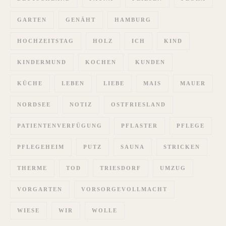
GARTEN
GENÄHT
HAMBURG
HOCHZEITSTAG
HOLZ
ICH
KIND
KINDERMUND
KOCHEN
KUNDEN
KÜCHE
LEBEN
LIEBE
MAIS
MAUER
NORDSEE
NOTIZ
OSTFRIESLAND
PATIENTENVERFÜGUNG
PFLASTER
PFLEGE
PFLEGEHEIM
PUTZ
SAUNA
STRICKEN
THERME
TOD
TRIESDORF
UMZUG
VORGARTEN
VORSORGEVOLLMACHT
WIESE
WIR
WOLLE