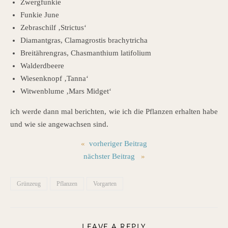
Zwergfunkie
Funkie June
Zebraschilf ‚Strictus‘
Diamantgras, Clamagrostis brachytricha
Breitährengras, Chasmanthium latifolium
Walderdbeere
Wiesenknopf ‚Tanna‘
Witwenblume ‚Mars Midget‘
ich werde dann mal berichten, wie ich die Pflanzen erhalten habe
und wie sie angewachsen sind.
«
vorheriger Beitrag
nächster Beitrag
»
Grünzeug
Pflanzen
Vorgarten
LEAVE A REPLY