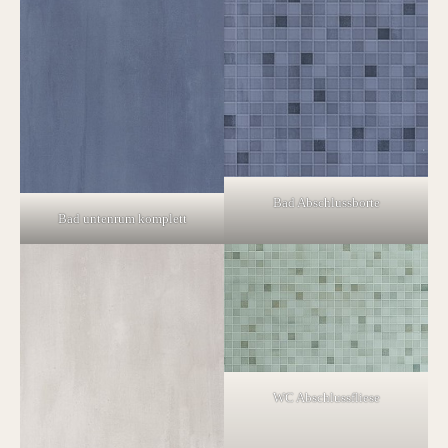
Bad Abschlussborte
Bad untenrum komplett
WC Abschlussfliese