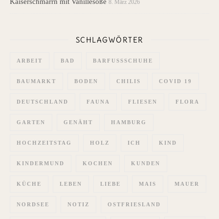
Kaiserschmarrn mit Vanillesoße
8. März 2026
SCHLAGWÖRTER
ARBEIT
BAD
BARFUSSSCHUHE
BAUMARKT
BODEN
CHILIS
COVID 19
DEUTSCHLAND
FAUNA
FLIESEN
FLORA
GARTEN
GENÄHT
HAMBURG
HOCHZEITSTAG
HOLZ
ICH
KIND
KINDERMUND
KOCHEN
KUNDEN
KÜCHE
LEBEN
LIEBE
MAIS
MAUER
NORDSEE
NOTIZ
OSTFRIESLAND