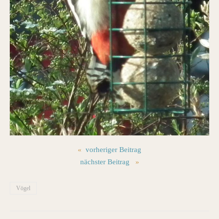
«
vorheriger Beitrag
nächster Beitrag
»
Vögel