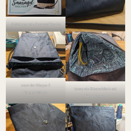
Anleitung von Smaragd Tasche
unter der Klappe 2
innen ein Einsteckfach mit
Einsteckfächer
Gummi oben